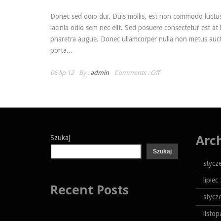
Donec sed odio dui. Duis mollis, est non commodo luctus, 
lacinia odio sem nec elit. Sed posuere consectetur est at lo
pharetra augue. Donec ullamcorper nulla non metus auctor
porta...
06 lip 12
By :
admin
Comments :
Off
Arc
Szukaj
Szukaj
stycz
lipiec
Recent Posts
stycz
listo