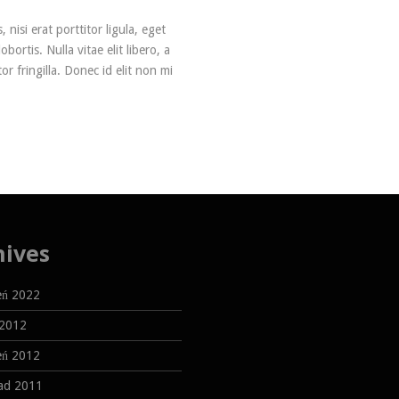
nisi erat porttitor ligula, eget
bortis. Nulla vitae elit libero, a
 fringilla. Donec id elit non mi
hives
eń 2022
 2012
eń 2012
pad 2011