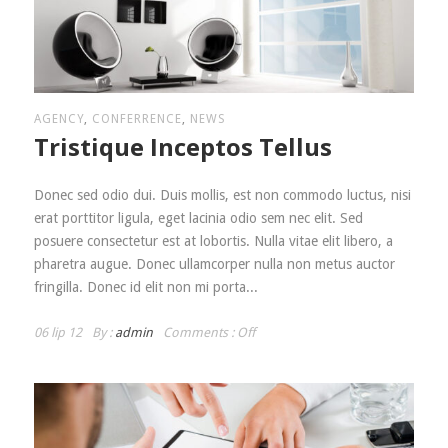
AGENCY
,
CONFERRENCE
,
NEWS
Tristique Inceptos Tellus
Donec sed odio dui. Duis mollis, est non commodo luctus, nisi
erat porttitor ligula, eget lacinia odio sem nec elit. Sed
posuere consectetur est at lobortis. Nulla vitae elit libero, a
pharetra augue. Donec ullamcorper nulla non metus auctor
fringilla. Donec id elit non mi porta...
06 lip 12
By :
admin
Comments :
Off