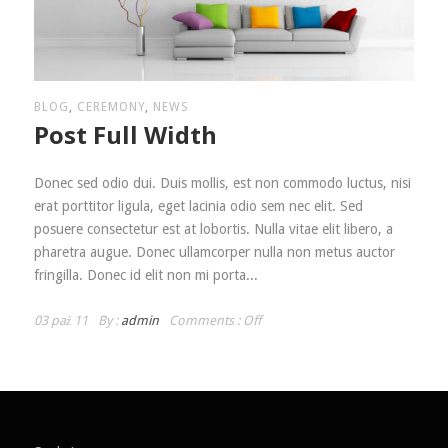
BLOG
,
CEREMONY
,
NEWS
Post Full Width
Donec sed odio dui. Duis mollis, est non commodo luctus, nisi
erat porttitor ligula, eget lacinia odio sem nec elit. Sed
posuere consectetur est at lobortis. Nulla vitae elit libero, a
pharetra augue. Donec ullamcorper nulla non metus auctor
fringilla. Donec id elit non mi porta...
03 paź 11
By :
admin
Comments :
Off