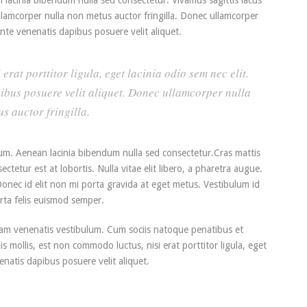
llamcorper nulla non metus auctor fringilla. Donec ullamcorper
ante venenatis dapibus posuere velit aliquet.
erat porttitor ligula, eget lacinia odio sem nec elit.
pibus posuere velit aliquet. Donec ullamcorper nulla
s auctor fringilla.
um. Aenean lacinia bibendum nulla sed consectetur.Cras mattis
etur est at lobortis. Nulla vitae elit libero, a pharetra augue.
Donec id elit non mi porta gravida at eget metus. Vestibulum id
orta felis euismod semper.
am venenatis vestibulum. Cum sociis natoque penatibus et
s mollis, est non commodo luctus, nisi erat porttitor ligula, eget
enatis dapibus posuere velit aliquet.