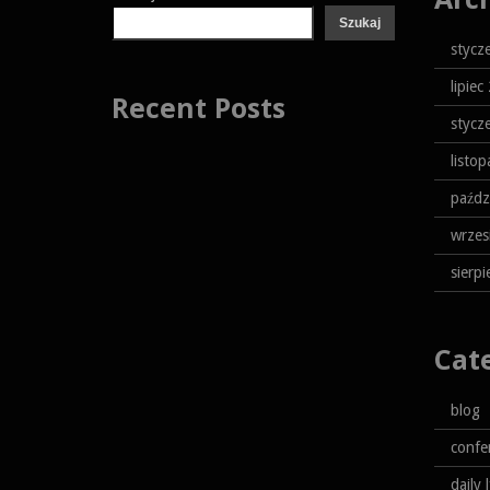
Szukaj
stycz
lipiec
Recent Posts
stycz
listo
paźdz
wrzes
sierp
Cat
blog
confe
daily 