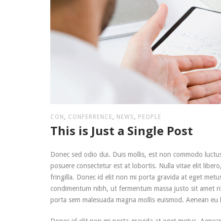
CON
,
CONFERRENCE
,
NEWS
,
PEOPLE
This is Just a Single Post
Donec sed odio dui. Duis mollis, est non commodo luctus, n
posuere consectetur est at lobortis. Nulla vitae elit lib
fringilla. Donec id elit non mi porta gravida at eget met
condimentum nibh, ut fermentum massa justo sit amet ris
porta sem malesuada magna mollis euismod. Aenean eu 
Donec id elit non mi porta gravida at eget metus. Aenean