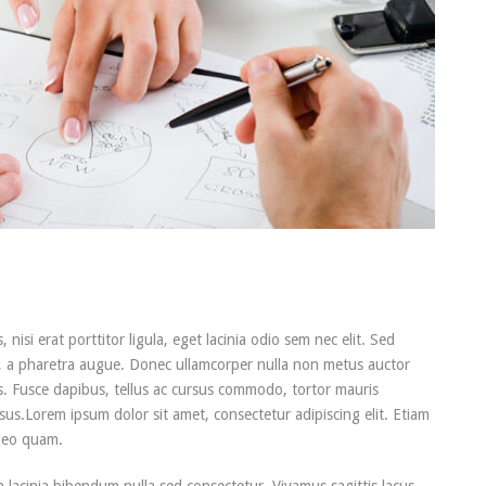
isi erat porttitor ligula, eget lacinia odio sem nec elit. Sed
ero, a pharetra augue. Donec ullamcorper nulla non metus auctor
us. Fusce dapibus, tellus ac cursus commodo, tortor mauris
us.Lorem ipsum dolor sit amet, consectetur adipiscing elit. Etiam
leo quam.
 lacinia bibendum nulla sed consectetur. Vivamus sagittis lacus