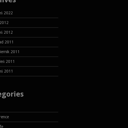
eń 2022
 2012
eń 2012
pad 2011
iernik 2011
ień 2011
ień 2011
egories
rence
lfe