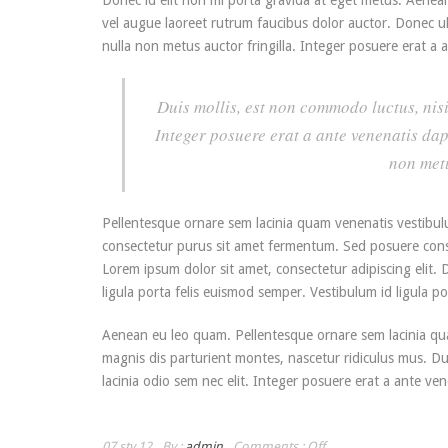
vel augue laoreet rutrum faucibus dolor auctor. Donec u
nulla non metus auctor fringilla. Integer posuere erat a 
Duis mollis, est non commodo luctus, nisi 
Integer posuere erat a ante venenatis da
non metu
Pellentesque ornare sem lacinia quam venenatis vestibul
consectetur purus sit amet fermentum. Sed posuere consect
Lorem ipsum dolor sit amet, consectetur adipiscing elit. 
ligula porta felis euismod semper. Vestibulum id ligula p
Aenean eu leo quam. Pellentesque ornare sem lacinia qu
magnis dis parturient montes, nascetur ridiculus mus. Dui
lacinia odio sem nec elit. Integer posuere erat a ante ven
07 sty 12
By :
admin
Comments :
Off